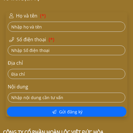
Họ và tên
(*)
Số điện thoại
(*)
Địa chỉ
Nội dung
Gửi đăng ký
CÔNG TY CỔ PHẦN HOÀN LỘC VIỆT ĐỨC HÒA