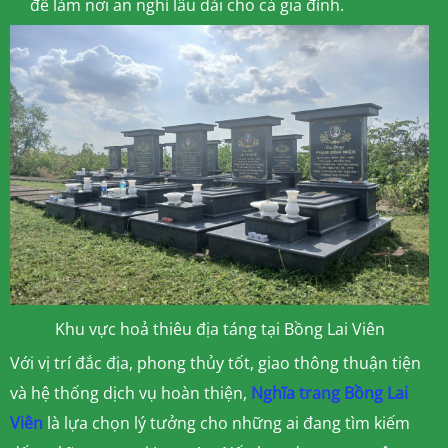
để làm nơi an nghỉ lâu dài cho cả gia đình.
Khu vực hoả thiêu địa táng tại Bồng Lai Viên
Với vị trí đắc địa, phong thủy tốt, giao thông thuận tiện
và hệ thống dịch vụ hoàn thiện,
Nghĩa trang Bồng Lai
Viên
là lựa chọn lý tưởng cho những ai đang tìm kiếm