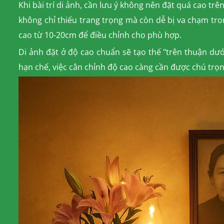
Khi bài trí di ảnh, cần lưu ý không nên đặt quá cao trê
không chỉ thiếu trang trọng mà còn dễ bị va chạm tro
cao từ 10-20cm để điều chỉnh cho phù hợp.
Di ảnh đặt ở độ cao chuẩn sẽ tạo thế "trên thuận dướ
hạn chế, việc cân chỉnh độ cao càng cần được chú trọ