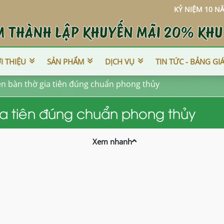
KỶ NIỆM 10 NĂM THÀNH LẬP, KHU
I THIỆU
SẢN PHẨM
DỊCH VỤ
TIN TỨC - BẢNG GI
ên bàn thờ gia tiên đúng chuẩn phong thủy
ia tiên đúng chuẩn phong thủy
Xem nhanh