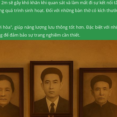
n 2m sẽ gây khó khăn khi quan sát và làm mất đi sự kết nối t
ng quá trình sinh hoạt. Đối với những bàn thờ có kích thướ
i hòa", giúp năng lượng lưu thông tốt hơn. Đặc biệt với n
ng để đảm bảo sự trang nghiêm cần thiết.