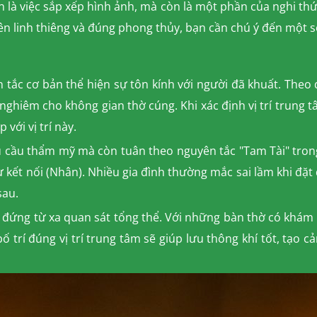
ản là việc sắp xếp hình ảnh, mà còn là một phần của nghi th
 nên linh thiêng và đúng phong thủy, bạn cần chú ý đến một 
ên tắc cơ bản thể hiện sự tôn kính với người đã khuất. Theo
ghiêm cho không gian thờ cúng. Khi xác định vị trí trung t
với vị trí này.
cầu thẩm mỹ mà còn tuân theo nguyên tắc "Tam Tài" trong bố
ự kết nối (Nhân). Nhiều gia đình thường mắc sai lầm khi đặ
sau.
c đứng từ xa quan sát tổng thể. Với những bàn thờ có khám 
 trí đúng vị trí trung tâm sẽ giúp lưu thông khí tốt, tạo 