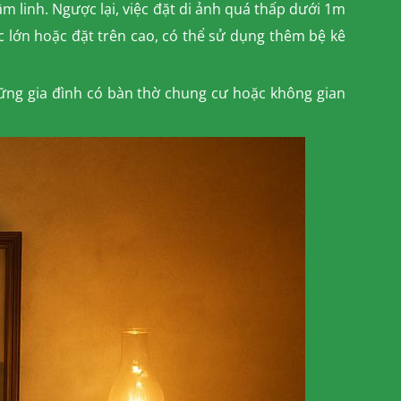
âm linh. Ngược lại, việc đặt di ảnh quá thấp dưới 1m
c lớn hoặc đặt trên cao, có thể sử dụng thêm bệ kê
hững gia đình có bàn thờ chung cư hoặc không gian