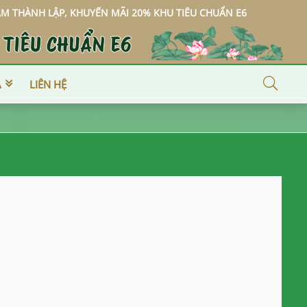
YẾN MÃI 20% KHU TIÊU CHUẨN E6
Á
LIÊN HỆ