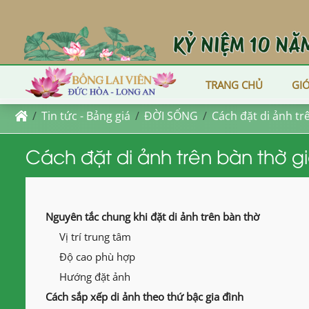
TRANG CHỦ
GIỚ
Tin tức - Bảng giá
ĐỜI SỐNG
Cách đặt di ảnh tr
Cách đặt di ảnh trên bàn thờ g
Nguyên tắc chung khi đặt di ảnh trên bàn thờ
Vị trí trung tâm
Độ cao phù hợp
Hướng đặt ảnh
Cách sắp xếp di ảnh theo thứ bậc gia đình